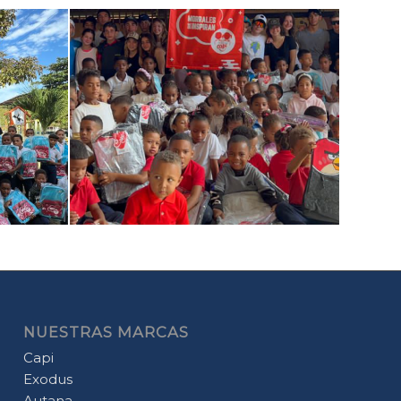
NUESTRAS MARCAS
Capi
Exodus
Autana